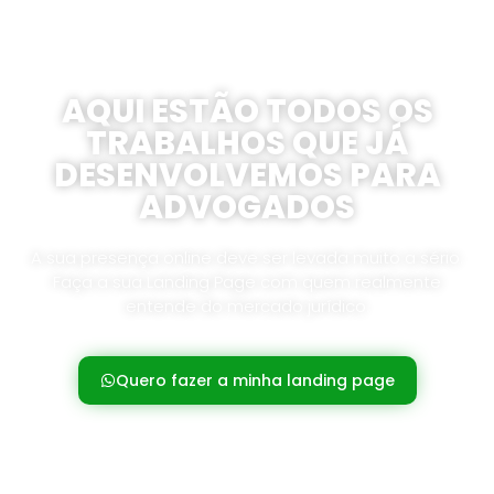
AQUI ESTÃO TODOS OS
TRABALHOS QUE JÁ
DESENVOLVEMOS PARA
ADVOGADOS
A sua presença online deve ser levada muito a sério.
Faça a sua Landing Page com quem realmente
entende do mercado jurídico.
Quero fazer a minha landing page